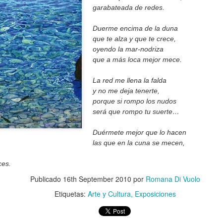
garabateada de redes.
Duerme encima de la duna
que te alza y que te crece,
oyendo la mar-nodriza
que a más loca mejor mece.
La red me llena la falda
y no me deja tenerte,
porque si rompo los nudos
será que rompo tu suerte…
Duérmete mejor que lo hacen
las que en la cuna se mecen,
Zorba the Greek Sirtaki
NEWS: Galería
OCT
APR
ces.
8
8
dance Cyprus
Marlborough par
Publicado
16th September 2010
por
Romana Di Vuolo
excellence cerrerá
Etiquetas:
Arte y Cultura
Exposiciones
The gallery's storefront in New
York. Courtesy of Marlborough
Gallery