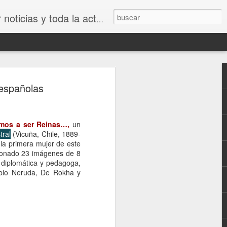
idad que genera el mundo del arte.
tsutani: Glue
 españolas
mos a ser Reinas…,
un
tral
(Vicuña, Chile, 1889-
 la primera mujer de este
cionado 23 imágenes de 8
, diplomática y pedagoga,
ablo Neruda, De Rokha y