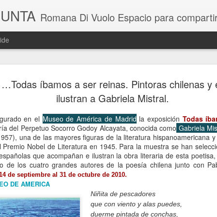
GUNTA
Romana Di Vuolo Espacio para compartir noticias y toda la actual
ide
Takesada Ma
JUL
 …Todas íbamos a ser reinas. Pintoras chilenas y
9
ilustran a Gabriela Mistral.
ugurado en el
Museo de América de Madrid
la exposición
Todas íba
ría del Perpetuo Socorro Godoy Alcayata, conocida como
Gabriela Mis
957), una de las mayores figuras de la literatura hispanoamericana y
l Premio Nobel de Literatura en 1945. Para la muestra se han selec
 españolas que acompañan e ilustran la obra literaria de esta poetisa
 de los cuatro grandes autores de la poesía chilena junto con P
14 de septiembre al 31 de octubre de 2010.
EO DE AMERICA
Niñita de pescadores
que con viento y alas puedes,
duerme pintada de conchas,