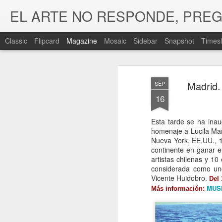
EL ARTE NO RESPONDE, PRE
Classic
Flipcard
Magazine
Mosaic
Sidebar
Snapshot
Timesl
Madrid.
SEP
16
Esta tarde se ha ina
homenaje a Lucila Ma
Nueva York, EE.UU., 1
continente en ganar e
artistas chilenas y 10
considerada como uno
Vicente Huidobro.
Del 
MUS
Más información: